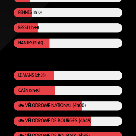
RENNES (1h10)
BREST (1h44)
NANTES (2h14)
LE MANS (2h35)
CAEN (2h40)
🚲 VÉLODROME NATIONAL (4h00)
🚲 VÉLODROME DE BOURGES (4h49)