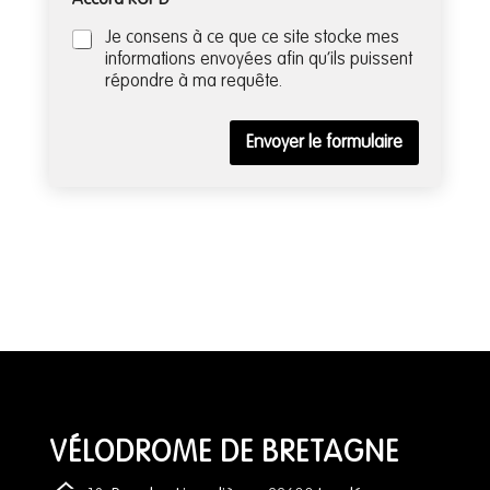
Accord RGPD
*
e
m
Je consens à ce que ce site stocke mes
a
informations envoyées afin qu’ils puissent
n
répondre à ma requête.
d
e
s
Envoyer le formulaire
e
t
VÉLODROME DE BRETAGNE