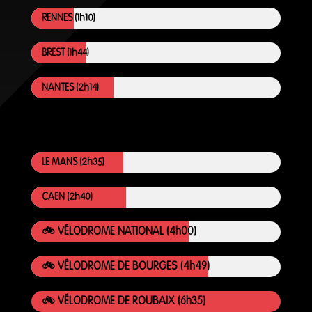
RENNES (1h10)
BREST (1h44)
NANTES (2h14)
LE MANS (2h35)
CAEN (2h40)
🚲 VÉLODROME NATIONAL (4h00)
🚲 VÉLODROME DE BOURGES (4h49)
🚲 VÉLODROME DE ROUBAIX (6h35)