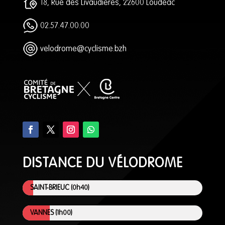
18, Rue des Livaudières, 22600 Loudéac
02.57.47.00.00
velodrome@cyclisme.bzh
DISTANCE DU VÉLODROME
SAINT-BRIEUC (0h40)
VANNES (1h00)