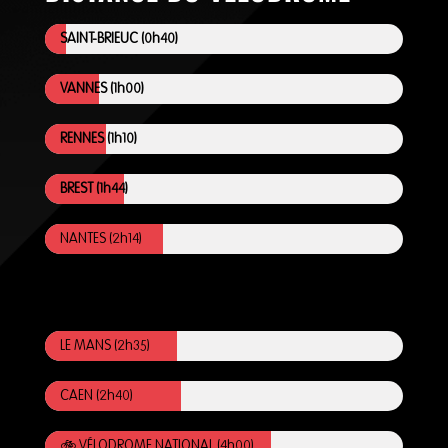
SAINT-BRIEUC (0h40)
VANNES (1h00)
RENNES (1h10)
BREST (1h44)
NANTES (2h14)
.
LE MANS (2h35)
CAEN (2h40)
🚲 VÉLODROME NATIONAL (4h00)