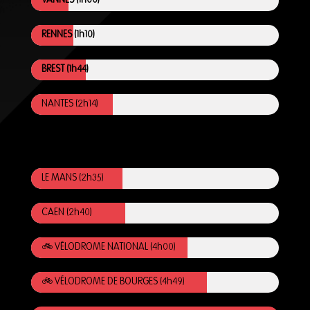
VANNES (1h00)
RENNES (1h10)
BREST (1h44)
NANTES (2h14)
.
LE MANS (2h35)
CAEN (2h40)
🚲 VÉLODROME NATIONAL (4h00)
🚲 VÉLODROME DE BOURGES (4h49)