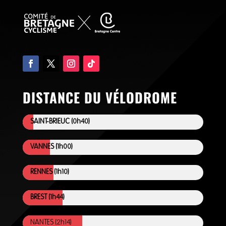
DISTANCE DU VÉLODROME
SAINT-BRIEUC (0h40)
VANNES (1h00)
RENNES (1h10)
BREST (1h44)
NANTES (2h14)