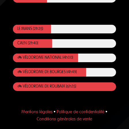
.
LE MANS (2h35)
CAEN (2h40)
🚲 VÉLODROME NATIONAL (4h00)
🚲 VÉLODROME DE BOURGES (4h49)
🚲 VÉLODROME DE ROUBAIX (6h35)
Mentions légales
•
Politique de confidentialité
•
Conditions générales de vente